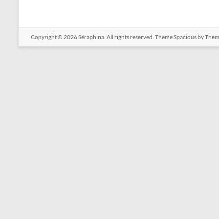
Copyright © 2026
Séraphina
. All rights reserved. Theme
Spacious
by Theme